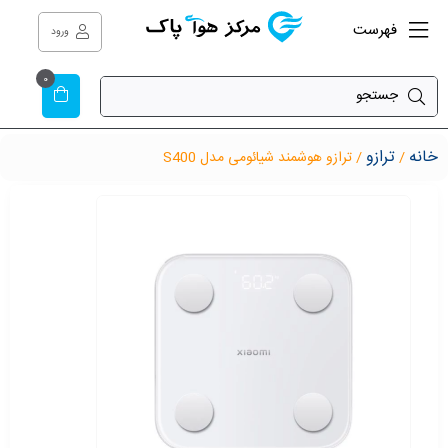
فهرست
ورود
0
خانه
ترازو
/
/ ترازو هوشمند شیائومی مدل S400