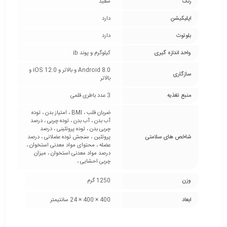
رنگ
سفید
اپلیکیشن
دارد
بلوتوث
دارد
واحد اندازه گیری
کیلوگرم و پوند ib
Android 8.0 و بالاتر و iOS 12.0 و
سازگاری
بالاتر
منبع تغذیه
3 عدد باطری قلمی
ضربان قلب ، BMI ، امتیاز بدن ، توده
آب بدن ، آب بدن ، توده چربی ، درصد
چربی بدن ، توده پروتئینی ، درصد
شاخص های سلامتی
پروتئین ، سنجش توده عضلانی ، درصد
عضله ، محتوای مواد معدنی استخوان ،
درصد مواد معدنی استخوان ، میزان
چربی احشایی ،
وزن
1250 گرم
ابعاد
400 × 400 × 24 سانتیمتر