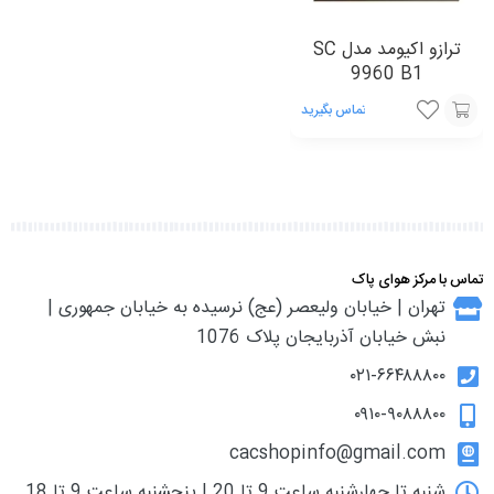
ترازو اکیومد مدل SC
9960 B1
تماس بگیرید
افزودن
به
سبد
تماس با مرکز هوای پاک
تهران | خیابان ولیعصر (عج) نرسیده به خیابان جمهوری |
نبش خیابان آذربایجان پلاک 1076
۰۲۱-۶۶۴۸۸۸۰۰
۰۹۱۰-۹۰۸۸۸۰۰
cacshopinfo@gmail.com
شنبه تا چهارشنبه ساعت 9 تا 20 | پنجشنبه ساعت 9 تا 18