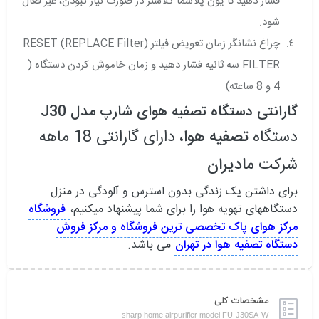
فشار دهید تا یون پلاسما کلاستر در صورت نیاز نبودن، غیر فعال
شود.
چراغ نشانگر زمان تعویض فیلتر (REPLACE Filter) RESET
FILTER سه ثانیه فشار دهید و زمان خاموش کردن دستگاه (
4 و 8 ساعته)
گارانتی دستگاه تصفیه هوای شارپ مدل J30
دستگاه
تصفیه هوا،
دارای گارانتی 18 ماهه
شرکت
مادیران
برای داشتن یک زندگی بدون استرس و آلودگی در منزل
دستگاههای تهویه هوا را برای شما پیشنهاد میکنیم،
فروشگاه
مرکز هوای پاک تخصصی ترین فروشگاه و مرکز فروش
دستگاه تصفیه هوا در تهران
می باشد.
مشخصات کلی
sharp home airpurifier model FU-J30SA-W