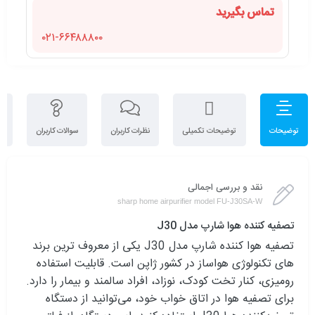
تماس بگیرید
۰۲۱-۶۶۴۸۸۸۰۰
توضیحات
توضیحات تکمیلی
نظرات کاربران
سوالات کاربران
ن
نقد و بررسی اجمالی
sharp home airpurifier model FU-J30SA-W
تصفیه کننده هوا شارپ مدل J30
تصفیه هوا کننده شارپ مدل J30 یکی از معروف ترین برند
های تکنولوژی هواساز در کشور ژاپن است. قابلیت استفاده
رومیزی، کنار تخت کودک، نوزاد، افراد سالمند و بیمار را دارد.
برای تصفیه هوا در اتاق خواب خود، می‌توانید از دستگاه