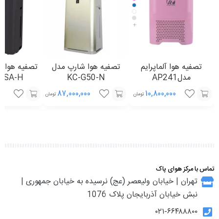
+
تصفیه هوا آلماپرایم
تصفیه هوا شارپ مدل
تصفیه هوای
مدلAP241
KC-G50-N
50SA-H
00
87,000,000
10,800,000
تومان
تومان
انتخاب
انتخاب
انتخاب
گزینه
گزینه
گزینه
تماس با مرکز هوای پاک
تهران | خیابان ولیعصر (عج) نرسیده به خیابان جمهوری |
نبش خیابان آذربایجان پلاک 1076
۰۲۱-۶۶۴۸۸۸۰۰