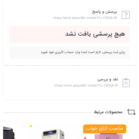
پرسش و پاسخ
sharp home airpurifier model FU-J30SA-W
هیچ پرسشی یافت نشد
برای ثبت پرسش، لازم است ابتدا وارد حساب کاربری خود شوید
نقد و بررسی
sharp home airpurifier model FU-J30SA-W
محصولات مرتبط
مناسب اتاق خواب