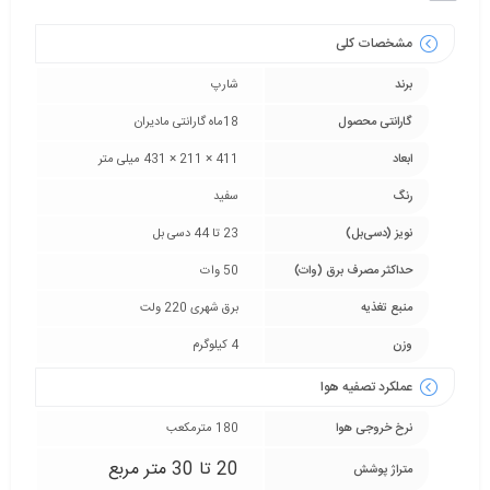
مشخصات کلی
برند
شارپ
گارانتی محصول
18ماه گارانتی مادیران
ابعاد
411 × 211 × 431 میلی متر
رنگ
سفید
نویز (دسی‌بل)
23 تا 44 دسی بل
حداکثر مصرف برق (وات)
50 وات
منبع تغذیه
برق شهری 220 ولت
وزن
4 کیلوگرم
عملکرد تصفیه هوا
نرخ خروجی هوا
180 مترمکعب
20 تا 30 متر مربع
متراژ پوشش