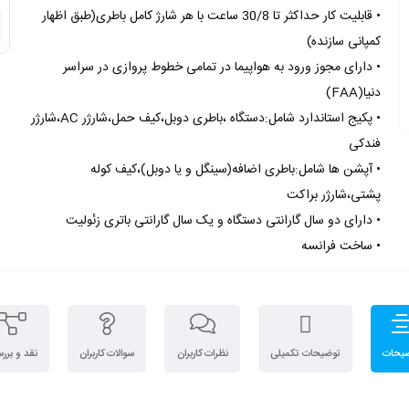
• قابلیت کار حداکثر تا 30/8 ساعت با هر شارژ کامل باطری(طبق اظهار
کمپانی سازنده)
• دارای مجوز ورود به هواپیما در تمامی خطوط پروازی در سراسر
دنیا(FAA)
• پکیج استاندارد شامل:دستگاه ،باطری دوبل،کیف حمل،شارژر AC،شارژر
فندکی
• آپشن ها شامل:باطری اضافه(سینگل و یا دوبل)،کیف کوله
پشتی،شارژر براکت
• دارای دو سال گارانتی دستگاه و یک سال گارانتی باتری زﯮلیت
• ساخت فرانسه
یحات
توضیحات تکمیلی
نظرات کاربران
سوالات کاربران
نقد و برر