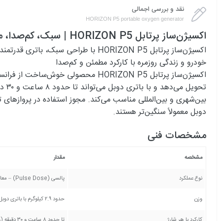
نقد و بررسی اجمالی
HORIZON P5 portable oxygen generator
اکسیژن‌ساز پرتابل HORIZON P5 | سبک، کم‌صدا، مناسب سفر و استفاده روزانه
خودرو و زندگی روزمره با کارکرد مطمئن و کم‌صدا
اکسیژن‌ساز پرتابل HORIZON P5 محصو
دوبل معمولاً سنگین‌تر هستند.
مشخصات فنی
مشخصه
مقدار
نوع عملکرد
پالسی (Pulse Dose) – معادل تا ۵ لیتر در دقیقه
وزن
حدود ۲.۹ کیلوگرم با باتری دوبل
کارکرد با هر شارژ
تا حدود ۸ ساعت و ۳۰ دقیقه (وابسته به تنظیمات)