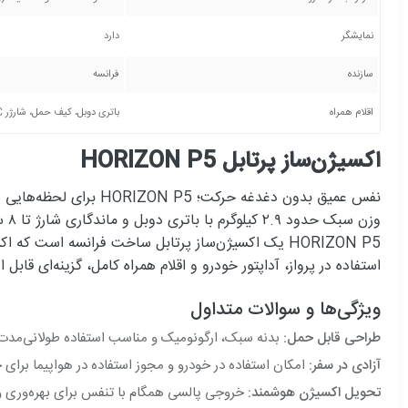
نمایشگر
دارد
سازنده
فرانسه
اقلام همراه
باتری دوبل، کیف حمل، شارژر AC، شارژر فندکی خودرو، کانول بینی
اکسیژن‌ساز پرتابل HORIZON P5
وزن سبک حدود ۲.۹ کیلوگرم با باتری دوبل و ماندگاری شارژ تا ۸ ساعت و ۳۰ دقیقه، آزادی واقعی را به شما می‌دهد
HORIZON P5 یک اکسیژن‌ساز پرتابل ساخت فرانسه است ک
استفاده در پرواز، آداپتور خودرو و اقلام همراه کامل، گزینه‌ای قاب
ویژگی‌ها و سوالات متداول
طراحی قابل حمل:
بدنه سبک، ارگونومیک و مناسب استفاده طولانی‌مدت در
آزادی در سفر:
امکان استفاده در خودرو و مجوز استفاده در هواپیما برا
تحویل اکسیژن هوشمند:
خروجی پالسی همگام با تنفس برای بهره‌وری و 