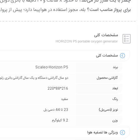
چقدر با یک شارژ کار می‌کند؟
تا حدود ۸ ساعت و ۳۰ دقیقه با باتری دوبل، بسته به سطح تنظیم و الگوی تنفس کاربر.
برای پرواز مناسب است؟
بله، مجوز استفاده در هواپیما دارد؛ پیش از پر
مشخصات کلی
HORIZON P5 portable oxygen generator
مشخصات کلی
برند
Scaleo-Horizon P5
گارانتی محصول
دو سال گارانتی دستگاه و یک سال گارانتی باتری زﯮ
ابعاد
216*88*220
رنگ
سفید
نویز (دسی‌بل)
23 تا 44 دسی بل
وزن
9.2 کیلوگرم
ویژگی ها تصفیه هوا