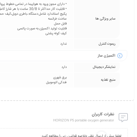
• دارای مجوز ورود به هواپیما در تمامی خطوط پروازی د
• قابلیت کار حداکثر تا 30/8 ساعت با هر شارژ کامل باطری(طبق اظهار کمپانی سازنده)
پکیج استاندارد شامل:دستگاه ،باطری دوبل،کیف حمل،شارژر AC،شا
سایر ویژگی ها
ساخت فرانسه
قابل حمل
قابلیت تولید اکسیژن به صورت پالسی
کیف کوله پشتی
ریموت کنترل
ندارد
اکسیژن ساز
نمایشگر دیجیتال
دارد
برق شهری
منبع تغذیه
فندکی اتوموبیل
نظرات کاربران
HORIZON P5 portable oxygen generator