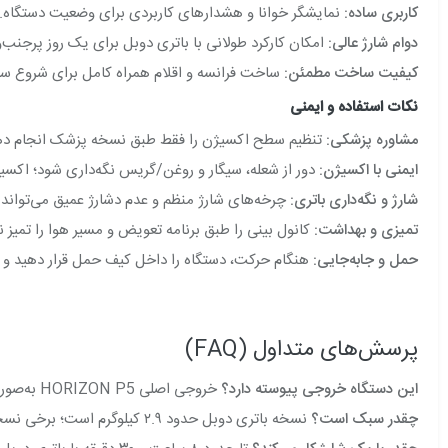
کاربری ساده:
نمایشگر خوانا و هشدارهای کاربردی برای وضعیت دستگاه.
دوام شارژ عالی:
امکان کارکرد طولانی با باتری دوبل برای یک روز پرجنب
کیفیت ساخت مطمئن:
ساخت فرانسه و اقلام همراه کامل برای شروع سر
نکات استفاده و ایمنی
مشاوره پزشکی:
تنظیم سطح اکسیژن را فقط طبق نسخه پزشک انجام ده
ایمنی با اکسیژن:
دور از شعله، سیگار و روغن/گریس نگه‌داری شود؛ اکسیژ
شارژ و نگه‌داری باتری:
چرخه‌های شارژ منظم و عدم دشارژ عمیق می‌تواند 
تمیزی و بهداشت:
کانول بینی را طبق برنامه تعویض و مسیر هوا را تمیز نگ
حمل و جابه‌جایی:
هنگام حرکت، دستگاه را داخل کیف حمل قرار دهید و در
پرسش‌های متداول (FAQ)
این دستگاه خروجی پیوسته دارد؟
خروجی اصلی HORIZON P5 به‌صورت پالسی است (معادل تا ۵ لیتر در دقیقه). برای جریان پیوسته باید سراغ مدل‌های خانگی ثابت بروید.
چقدر سبک است؟
نسخه باتری دوبل حدود ۲.۹ کیلوگرم است؛ برخی نسخه‌ها سبک‌تر هم گزارش شده‌اند.