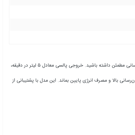
نفس عمیق بدون دغدغه حرکت؛ HORIZON P5 برای لحظه‌هایی ساخته شده که می‌خواهید بیرون باشید، سفر کنید و همچنان اکسیژن‌رسانی مطمئن داشته باشید. خروجی پالسی معادل ۵ لیتر در دقیقه،
ژن‌رسانی بالا و مصرف انرژی پایین بماند. این مدل با پشتیبانی از