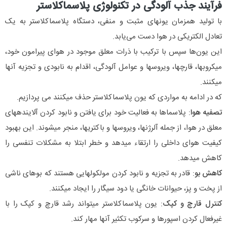
فرآیند جذب آلودگی در تکنولوژی پلاسماکلاستر
با تولید همزمان یونهای مثبت و منفی، دستگاه پلاسماکلاستر به یک
تعادل الکتریکی در هوا دست می‌یابد.
این یون‌ها سپس با ترکیب با ذرات معلق موجود در هوای پیرامون خود،
میکروبها، قارچها، ویروسها و عوامل آلودگی، اقدام به نابودی و تجزیه آنها
میکنند.
که در ادامه به مواردی که یون پلاسماکلاستر حذف میکنند می پردازیم.
تصفیه هوا
: پلاسماها به فعالیت خود برای یافتن و نابود کردن آلایندههای
معلق در هوا، از جمله آلرژنها، ویروسها و باکتریها، منجر میشوند. این بهبود
کیفیت هوای داخلی را ارتقاء میدهد و خطر ابتلا به مشکلات تنفسی را
کاهش میدهد.
کاهش بو
: قادر به تجزیه و نابود کردن مولکولهایی هستند که بوهای ناشی
از پخت و پز، حیوانات خانگی یا دود سیگار را ایجاد میکنند.
کنترل قارچ و کپک
: یون پلاسماکلاستر میتواند رشد قارچ و کپک را با
غیرفعال کردن اسپورها و سرکوب تکثیر آنها مهار کند.