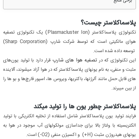
برخی منابع
پلاسماکلاستر چیست؟
تکنولوژی پلاسماکلاستر (Plasmacluster Ion) یک تکنولوژی تصفیه
هوای مالکیتی است که توسط شرکت شارپ (Sharp Corporation)
توسعه داده شده است.
تصفیه هوا های شارپ
این تکنولوژی که در
قرار دارد با تولید یون‌های
مثبت و منفی، به نام یونهای پلاسماکلاستر که در هوا آزاد میشوند، آلاینده
های قابل حمل مانند آلرژنها، باکتریها، ویروس‌ ها، اسپور قارچ‌ها و بو ها را
از بین میبرند.
پلاسماکلاستر چطور یون ها را تولید میکند
فرایند تولید یون پلاسماکلاستر شامل استفاده از تخلیه الکتریکی با تولید
الکتریسیته با ولتاژ بالا برای جداسازی مولکولهای آب موجود در هوا به
یونهای هیدروژن مثبت (H+) و اکسیژن منفی (O2-) است.