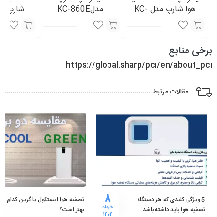
هوا شارپ مدل KC-
مدلKC-860E
850E
همراه فیل
افزودن
افزودن
انتخاب
برخی منابع
به
به
گزینه
https://global.sharp/pci/en/about_pci
سبد
سبد
مقالات مرتبط
8
5 ویژگی کلیدی که هر دستگاه
تصفیه هوا ایستکول یا گرین کدام
خرداد
تصفیه هوا باید داشته باشد
بهتر است؟
1404