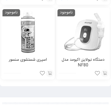
افزودن
افزودن
ناموجود
ناموجود
به
به
سبد
سبد
دستگاه نبولایزر اکیومد مدل
اسپری شستشوی سنسور
NF80
انتخاب
افزودن
گزینه
به
سبد